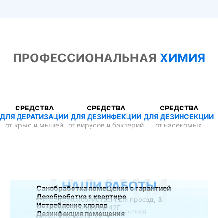
ПРОФЕССИОНАЛЬНАЯ
ХИМИЯ
СРЕДСТВА
СРЕДСТВА
СРЕДСТВА
ДЛЯ ДЕРАТИЗАЦИИ
ДЛЯ ДЕЗИНФЕКЦИИ
ДЛЯ ДЕЗИНСЕКЦИИ
от крыс и мышей
от вирусов и бактерий
от насекомых
НАШИ
НАШИ РАБОТЫ
Санобработка помещения с гарантией
Дезобработка в квартире
1-й Сельскохозяйственный проезд, 3
Истребление клопов
Алтуфьевское шоссе 42Г
Дезинфекция помещения
проезд Путевой, 22