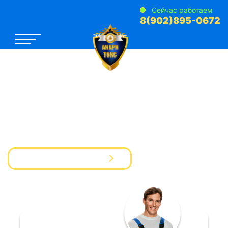
Сейчас работаем
8(902)895-0672
САНЭПИДЕМСТАНЦИЯ №1
Услуги Дезинфекции Дератизации Дезинсекции
для предприятий и частных лиц
Вызвать мастера