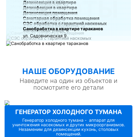
РАБОТЫ
Дезинсекция в квартире
ул. Абрамцевская, 22
Дезинфекция в квартире
ул. Бажова, 1
Дезинсекция помещения
ул. Костромская, 10
Санитарная обработка помещения
ул. Новгородская, 4
СЭС обработка с гарантией наскомых
улица Лётчика Бабушкина, 12
Санобработка в квартире тараканов
Малахитовая улица, 5
ул. Садовническая 9
НАШE ОБОРУДОВАНИЕ
Наведите на один из объектов и
посмотрите его детали
ГЕНЕРАТОР ХОЛОДНОГО ТУМАНА
Генератор холодного тумана - аппарат для
уничтожения насекомых и других микроорганизмов.
Незаменим для дезинсекции кухонь, столовых
помещений.