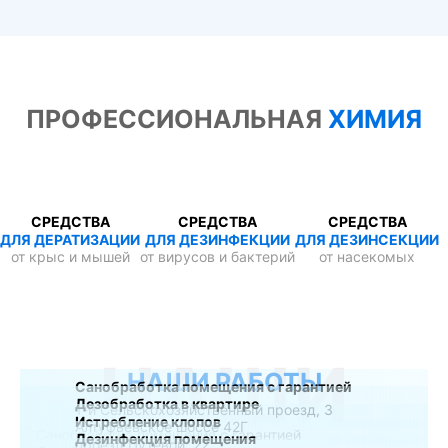
ПРОФЕССИОНАЛЬНАЯ
ХИМИЯ
СРЕДСТВА
СРЕДСТВА
СРЕДСТВА
ДЛЯ ДЕРАТИЗАЦИИ
ДЛЯ ДЕЗИНФЕКЦИИ
ДЛЯ ДЕЗИНСЕКЦИИ
от крыс и мышей
от вирусов и бактерий
от насекомых
НАШИ
НАШИ РАБОТЫ
Санобработка помещения с гарантией
Дезобработка в квартире
1-й Сельскохозяйственный проезд, 3
Истребление клопов
Алтуфьевское шоссе 42Г
Дезинфекция помещения
проезд Путевой, 22