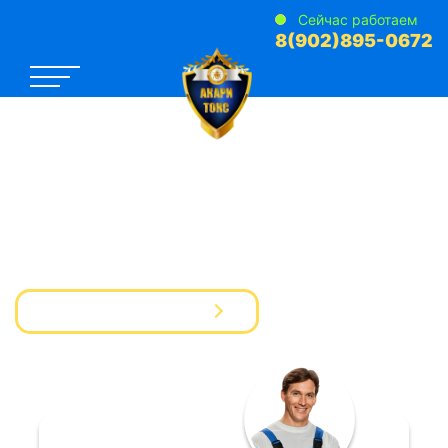
Сейчас работаем
8(902)895-0672
САНЭПИДЕМСТАНЦИЯ №1
Услуги Дезинфекции Дератизации Дезинсекции
для предприятий и частных лиц
Вызвать мастера