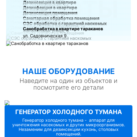
РАБОТЫ
Дезинсекция в квартире
ул. Абрамцевская, 22
Дезинфекция в квартире
ул. Бажова, 1
Дезинсекция помещения
ул. Костромская, 10
Санитарная обработка помещения
ул. Новгородская, 4
СЭС обработка с гарантией наскомых
улица Лётчика Бабушкина, 12
Санобработка в квартире тараканов
Малахитовая улица, 5
ул. Садовническая 9
НАШE ОБОРУДОВАНИЕ
Наведите на один из объектов и
посмотрите его детали
ГЕНЕРАТОР ХОЛОДНОГО ТУМАНА
Генератор холодного тумана - аппарат для
уничтожения насекомых и других микроорганизмов.
Незаменим для дезинсекции кухонь, столовых
помещений.