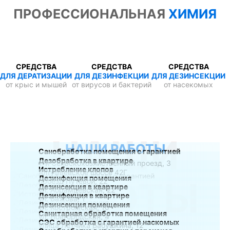
ПРОФЕССИОНАЛЬНАЯ
ХИМИЯ
СРЕДСТВА
СРЕДСТВА
СРЕДСТВА
ДЛЯ ДЕРАТИЗАЦИИ
ДЛЯ ДЕЗИНФЕКЦИИ
ДЛЯ ДЕЗИНСЕКЦИИ
от крыс и мышей
от вирусов и бактерий
от насекомых
НАШИ
НАШИ РАБОТЫ
Санобработка помещения с гарантией
Дезобработка в квартире
1-й Сельскохозяйственный проезд, 3
Истребление клопов
Алтуфьевское шоссе 42Г
Дезинфекция помещения
РАБОТЫ
проезд Путевой, 22
Дезинсекция в квартире
ул. Абрамцевская, 22
Дезинфекция в квартире
ул. Бажова, 1
Дезинсекция помещения
ул. Костромская, 10
Санитарная обработка помещения
ул. Новгородская, 4
СЭС обработка с гарантией наскомых
улица Лётчика Бабушкина, 12