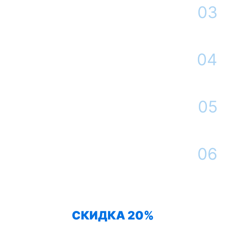
Площадь от
оставить
Договорная
03
заявку
400 м² и более
Оформление заявки
После принятия решения Вы определяетесь с датой и временем
выезда мастера
04
Истребительные работы на участке
Наша компания контролирует санитарную ситуацию на Вашем
участке в течение всего срока гарантии
05
Сдача работы
По окончанию обработки Вы получаете необходимую консультацию
от нашего специалиста, оформляем договор
06
Контроль ситуации
Наш дезинфектор проведет необходимые мероприятия для барьерной
защиты от змей
СКИДКА 20%