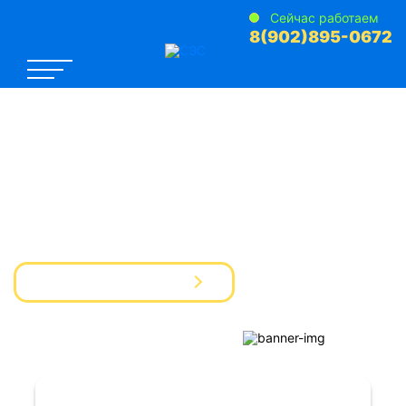
Сейчас работаем
8(902)895-0672
САНЭПИДЕМСТАНЦИЯ №1
Услуги Дезинфекции Дератизации Дезинсекции
для предприятий и частных лиц
Вызвать мастера