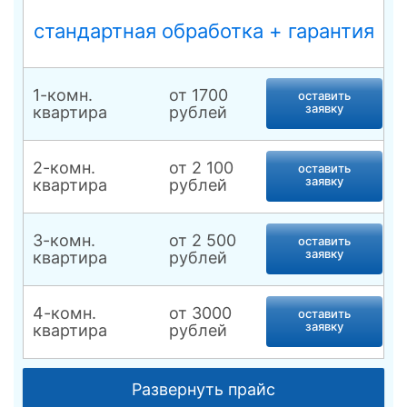
и других препаратов на стебли и листья
деревьев, кустарников и других культур.
стандартная обработка + гарантия
Конструкция удобная в эксплуатации.
Представляет собой компактный резервуар с
помповым устройством. Ремни обеспечивают
комфортное перемещение опрыскивателя по
1-комн.
от 1700
оставить
территории.
заявку
квартира
рублей
2-комн.
от 2 100
оставить
заявку
квартира
рублей
3-комн.
от 2 500
оставить
заявку
квартира
рублей
4-комн.
от 3000
оставить
заявку
квартира
рублей
Комната, места
от 1 500
оставить
Развернуть прайс
общего
заявку
рублей