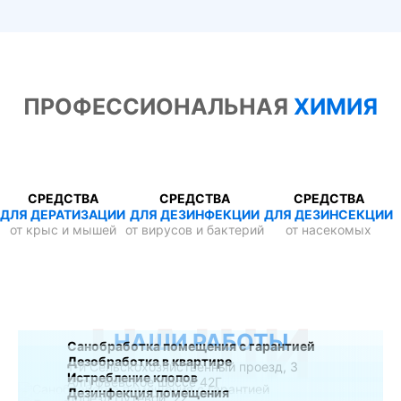
ПРОФЕССИОНАЛЬНАЯ
ХИМИЯ
СРЕДСТВА
СРЕДСТВА
СРЕДСТВА
ДЛЯ ДЕРАТИЗАЦИИ
ДЛЯ ДЕЗИНФЕКЦИИ
ДЛЯ ДЕЗИНСЕКЦИИ
от крыс и мышей
от вирусов и бактерий
от насекомых
НАШИ
НАШИ РАБОТЫ
Санобработка помещения с гарантией
Дезобработка в квартире
1-й Сельскохозяйственный проезд, 3
Истребление клопов
Алтуфьевское шоссе 42Г
Дезинфекция помещения
проезд Путевой, 22