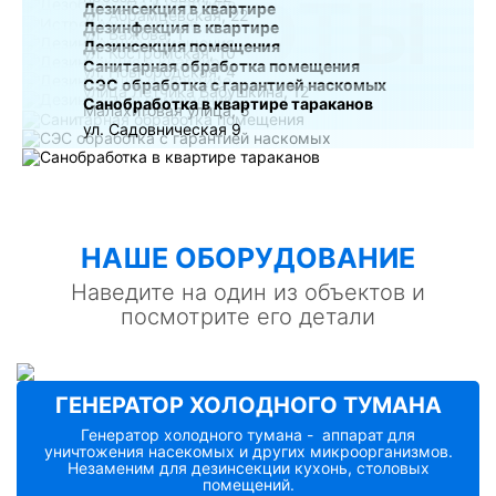
РАБОТЫ
Дезинсекция в квартире
ул. Абрамцевская, 22
Дезинфекция в квартире
ул. Бажова, 1
Дезинсекция помещения
ул. Костромская, 10
Санитарная обработка помещения
ул. Новгородская, 4
СЭС обработка с гарантией наскомых
улица Лётчика Бабушкина, 12
Санобработка в квартире тараканов
Малахитовая улица, 5
ул. Садовническая 9
НАШE ОБОРУДОВАНИЕ
Наведите на один из объектов и
посмотрите его детали
ГЕНЕРАТОР ХОЛОДНОГО ТУМАНА
Генератор холодного тумана - аппарат для
уничтожения насекомых и других микроорганизмов.
Незаменим для дезинсекции кухонь, столовых
помещений.