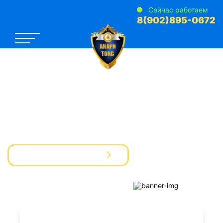
Сейчас работаем
8(902)895-0672
САНЭПИДЕМСТАНЦИЯ №1
Услуги Дезинфекции Дератизации Дезинсекции
для предприятий и частных лиц
Вызвать мастера