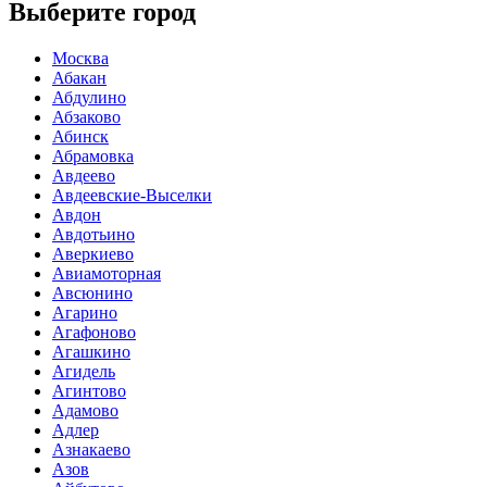
Выберите город
Москва
Абакан
Абдулино
Абзаково
Абинск
Абрамовка
Авдеево
Авдеевские-Выселки
Авдон
Авдотьино
Аверкиево
Авиамоторная
Авсюнино
Агарино
Агафоново
Агашкино
Агидель
Агинтово
Адамово
Адлер
Азнакаево
Азов