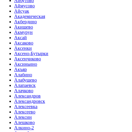
Айбутово
Аймусово
Айсуак
Академическая
Акбердино
Акишево
Акмурун
Аксай
Аксаково
Аксенки
Аксено-Бутырки
Аксенчиково
Аксиньино
Акъяр
Алабино
Алабушево
Алапаевск
Алачково
Александров
Александровск
Алексеевка
Алексеево
Алексин
Алешково
Алкино-2