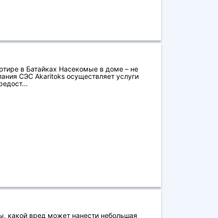
ртире в Батайках Насекомые в доме – не
ания СЭС Akaritoks осуществляет услуги
едост...
ы, какой вред может нанести небольшая