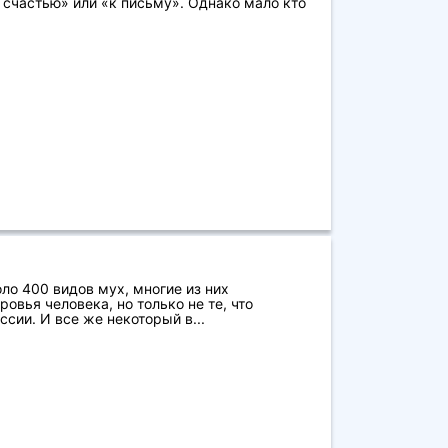
 счастью» или «к письму». Однако мало кто
ло 400 видов мух, многие из них
овья человека, но только не те, что
сии. И все же некоторый в...