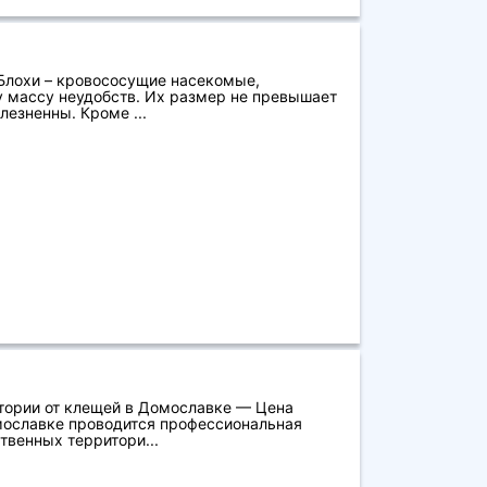
 Блохи – кровососущие насекомые,
у массу неудобств. Их размер не превышает
лезненны. Кроме ...
тории от клещей в Домославке — Цена
мославке проводится профессиональная
твенных территори...