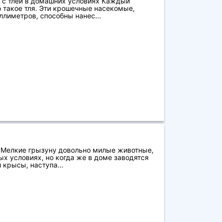
 с тлей в домашних условиях Каждый
о такое тля. Эти крошечные насекомые,
лиметров, способны нанес...
 Мелкие грызуну довольно милые животные,
ых условиях, но когда же в доме заводятся
крысы, наступа...