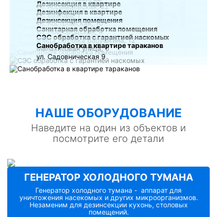
РАБОТЫ
Дезинсекция в квартире
ул. Абрамцевская, 22
Дезинфекция в квартире
ул. Бажова, 1
Дезинсекция помещения
ул. Костромская, 10
Санитарная обработка помещения
ул. Новгородская, 4
СЭС обработка с гарантией наскомых
улица Лётчика Бабушкина, 12
Санобработка в квартире тараканов
Малахитовая улица, 5
ул. Садовническая 9
НАШE ОБОРУДОВАНИЕ
Наведите на один из объектов и
посмотрите его детали
ГЕНЕРАТОР ХОЛОДНОГО ТУМАНА
Генератор холодного тумана - аппарат для
уничтожения насекомых и других микроорганизмов.
Незаменим для дезинсекции кухонь, столовых
помещений.