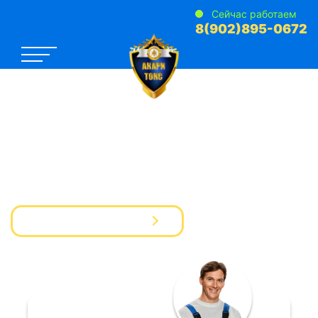
Сейчас работаем
8(902)895-0672
САНЭПИДЕМСТАНЦИЯ №1
Услуги Дезинфекции Дератизации Дезинсекции
для предприятий и частных лиц
Вызвать мастера