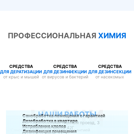
ПРОФЕССИОНАЛЬНАЯ
ХИМИЯ
СРЕДСТВА
СРЕДСТВА
СРЕДСТВА
ДЛЯ ДЕРАТИЗАЦИИ
ДЛЯ ДЕЗИНФЕКЦИИ
ДЛЯ ДЕЗИНСЕКЦИИ
от крыс и мышей
от вирусов и бактерий
от насекомых
НАШИ
НАШИ РАБОТЫ
Санобработка помещения с гарантией
Дезобработка в квартире
1-й Сельскохозяйственный проезд, 3
Истребление клопов
Алтуфьевское шоссе 42Г
Дезинфекция помещения
проезд Путевой, 22