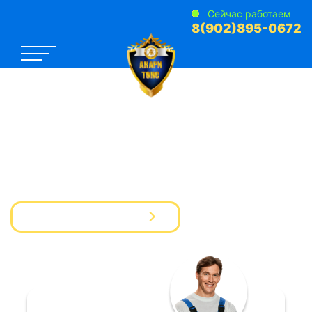
Сейчас работаем
8(902)895-0672
САНЭПИДЕМСТАНЦИЯ №1
Услуги Дезинфекции Дератизации Дезинсекции
для предприятий и частных лиц
Вызвать мастера