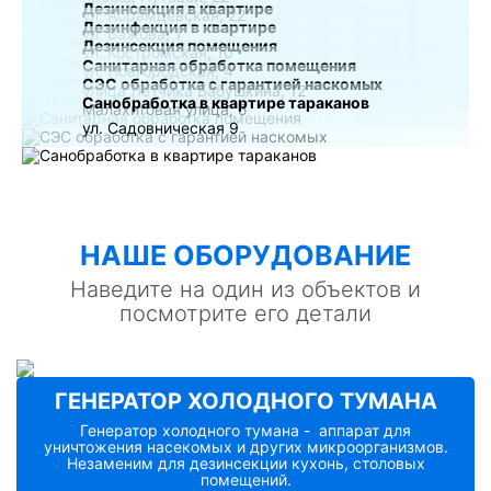
РАБОТЫ
Дезинсекция в квартире
ул. Абрамцевская, 22
Дезинфекция в квартире
ул. Бажова, 1
Дезинсекция помещения
ул. Костромская, 10
Санитарная обработка помещения
ул. Новгородская, 4
СЭС обработка с гарантией наскомых
улица Лётчика Бабушкина, 12
Санобработка в квартире тараканов
Малахитовая улица, 5
ул. Садовническая 9
НАШE ОБОРУДОВАНИЕ
Наведите на один из объектов и
посмотрите его детали
ГЕНЕРАТОР ХОЛОДНОГО ТУМАНА
Генератор холодного тумана - аппарат для
уничтожения насекомых и других микроорганизмов.
Незаменим для дезинсекции кухонь, столовых
помещений.