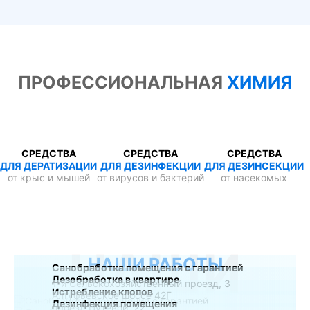
ПРОФЕССИОНАЛЬНАЯ
ХИМИЯ
СРЕДСТВА
СРЕДСТВА
СРЕДСТВА
ДЛЯ ДЕРАТИЗАЦИИ
ДЛЯ ДЕЗИНФЕКЦИИ
ДЛЯ ДЕЗИНСЕКЦИИ
от крыс и мышей
от вирусов и бактерий
от насекомых
НАШИ
НАШИ РАБОТЫ
Санобработка помещения с гарантией
Дезобработка в квартире
1-й Сельскохозяйственный проезд, 3
Истребление клопов
Алтуфьевское шоссе 42Г
Дезинфекция помещения
проезд Путевой, 22