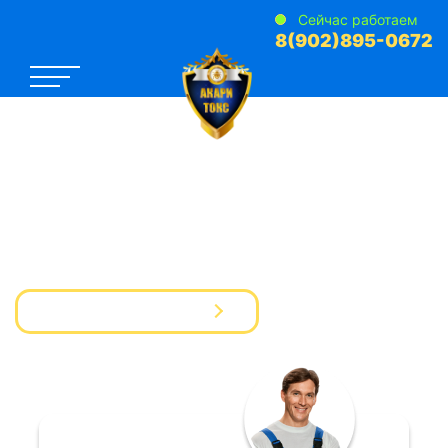
Сейчас работаем
8(902)895-0672
САНЭПИДЕМСТАНЦИЯ №1
Услуги Дезинфекции Дератизации Дезинсекции
для предприятий и частных лиц
Вызвать мастера