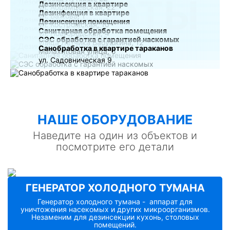
РАБОТЫ
Дезинсекция в квартире
ул. Абрамцевская, 22
Дезинфекция в квартире
ул. Бажова, 1
Дезинсекция помещения
ул. Костромская, 10
Санитарная обработка помещения
ул. Новгородская, 4
СЭС обработка с гарантией наскомых
улица Лётчика Бабушкина, 12
Санобработка в квартире тараканов
Малахитовая улица, 5
ул. Садовническая 9
НАШE ОБОРУДОВАНИЕ
Наведите на один из объектов и
посмотрите его детали
ГЕНЕРАТОР ХОЛОДНОГО ТУМАНА
Генератор холодного тумана - аппарат для
уничтожения насекомых и других микроорганизмов.
Незаменим для дезинсекции кухонь, столовых
помещений.