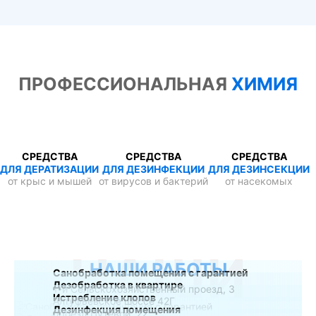
ПРОФЕССИОНАЛЬНАЯ
ХИМИЯ
СРЕДСТВА
СРЕДСТВА
СРЕДСТВА
ДЛЯ ДЕРАТИЗАЦИИ
ДЛЯ ДЕЗИНФЕКЦИИ
ДЛЯ ДЕЗИНСЕКЦИИ
от крыс и мышей
от вирусов и бактерий
от насекомых
НАШИ
НАШИ РАБОТЫ
Санобработка помещения с гарантией
Дезобработка в квартире
1-й Сельскохозяйственный проезд, 3
Истребление клопов
Алтуфьевское шоссе 42Г
Дезинфекция помещения
проезд Путевой, 22