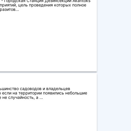
 - Городская Станция Дезинсекции Akaritoks
приятий, цель проведения которых полное
азитов...
льшинство садоводов и владельцев
о если на территории появились небольшие
 не случайность, а ...