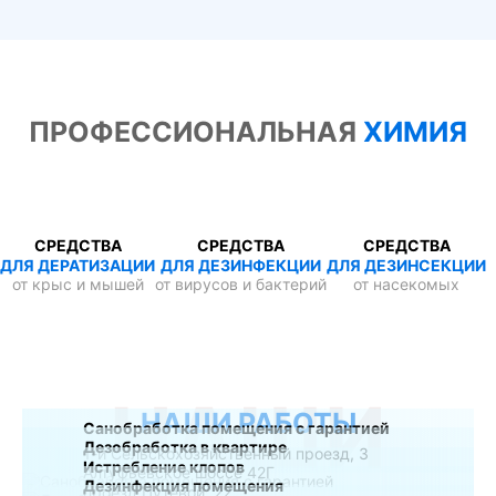
ПРОФЕССИОНАЛЬНАЯ
ХИМИЯ
СРЕДСТВА
СРЕДСТВА
СРЕДСТВА
ДЛЯ ДЕРАТИЗАЦИИ
ДЛЯ ДЕЗИНФЕКЦИИ
ДЛЯ ДЕЗИНСЕКЦИИ
от крыс и мышей
от вирусов и бактерий
от насекомых
НАШИ
НАШИ РАБОТЫ
Санобработка помещения с гарантией
Дезобработка в квартире
1-й Сельскохозяйственный проезд, 3
Истребление клопов
Алтуфьевское шоссе 42Г
Дезинфекция помещения
проезд Путевой, 22