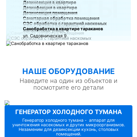
РАБОТЫ
Дезинсекция в квартире
ул. Абрамцевская, 22
Дезинфекция в квартире
ул. Бажова, 1
Дезинсекция помещения
ул. Костромская, 10
Санитарная обработка помещения
ул. Новгородская, 4
СЭС обработка с гарантией наскомых
улица Лётчика Бабушкина, 12
Санобработка в квартире тараканов
Малахитовая улица, 5
ул. Садовническая 9
НАШE ОБОРУДОВАНИЕ
Наведите на один из объектов и
посмотрите его детали
ГЕНЕРАТОР ХОЛОДНОГО ТУМАНА
Генератор холодного тумана - аппарат для
уничтожения насекомых и других микроорганизмов.
Незаменим для дезинсекции кухонь, столовых
помещений.