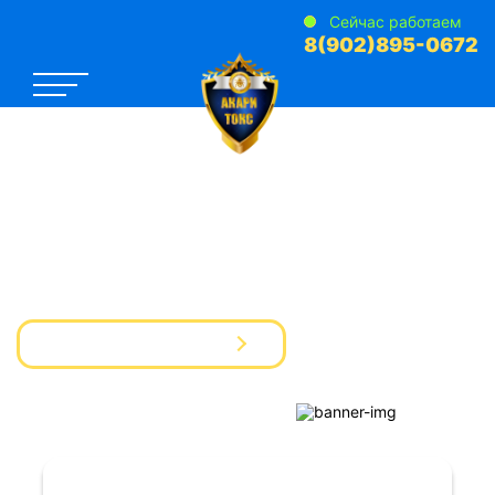
Сейчас работаем
8(902)895-0672
САНЭПИДЕМСТАНЦИЯ №1
Услуги Дезинфекции Дератизации Дезинсекции
для предприятий и частных лиц
Вызвать мастера