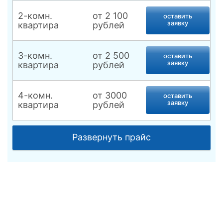
2-комн.
от 2 100
оставить
заявку
квартира
рублей
3-комн.
от 2 500
оставить
заявку
квартира
рублей
4-комн.
от 3000
оставить
заявку
квартира
рублей
Комната, места
от 1 500
оставить
Развернуть прайс
общего
заявку
рублей
пользования
Назначение
дезинфекции
гостинка-
оставить
студия,
от 1 500 р.
заявку
комната в
общежитии
Схема работы
(коммуналке)