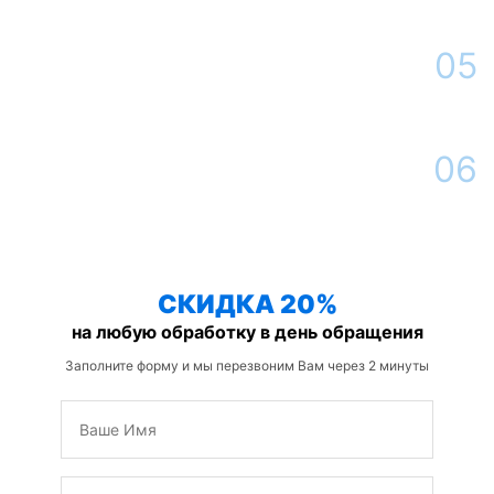
участке в течение всего срока гарантии
05
Сдача работы
По окончанию обработки Вы получаете необходимую консультацию
от нашего специалиста, оформляем договор
06
Контроль ситуации
Наш дезинфектор проведет необходимые мероприятия для барьерной
защиты от змей
СКИДКА 20%
на любую обработку в день обращения
Заполните форму и мы перезвоним Вам через 2 минуты