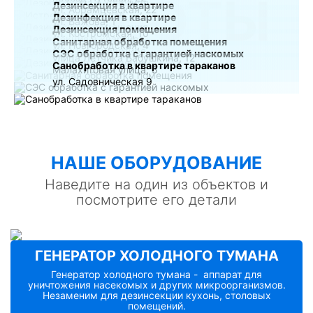
РАБОТЫ
Дезинсекция в квартире
ул. Абрамцевская, 22
Дезинфекция в квартире
ул. Бажова, 1
Дезинсекция помещения
ул. Костромская, 10
Санитарная обработка помещения
ул. Новгородская, 4
СЭС обработка с гарантией наскомых
улица Лётчика Бабушкина, 12
Санобработка в квартире тараканов
Малахитовая улица, 5
ул. Садовническая 9
НАШE ОБОРУДОВАНИЕ
Наведите на один из объектов и
посмотрите его детали
ГЕНЕРАТОР ХОЛОДНОГО ТУМАНА
Генератор холодного тумана - аппарат для
уничтожения насекомых и других микроорганизмов.
Незаменим для дезинсекции кухонь, столовых
помещений.