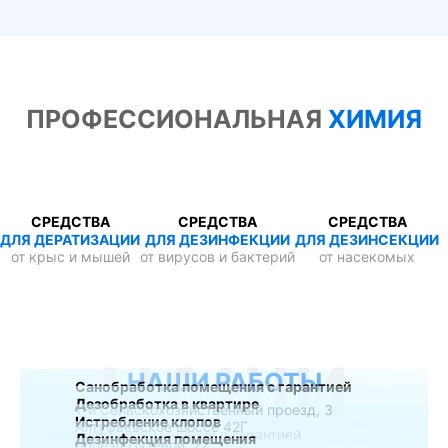
ПРОФЕССИОНАЛЬНАЯ
ХИМИЯ
СРЕДСТВА
СРЕДСТВА
СРЕДСТВА
ДЛЯ ДЕРАТИЗАЦИИ
ДЛЯ ДЕЗИНФЕКЦИИ
ДЛЯ ДЕЗИНСЕКЦИИ
от крыс и мышей
от вирусов и бактерий
от насекомых
НАШИ
НАШИ РАБОТЫ
Санобработка помещения с гарантией
Дезобработка в квартире
1-й Сельскохозяйственный проезд, 3
Истребление клопов
Алтуфьевское шоссе 42Г
Дезинфекция помещения
проезд Путевой, 22