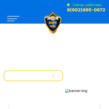
Сейчас работаем
8(902)895-0672
САНЭПИДЕМСТАНЦИЯ №1
Услуги Дезинфекции Дератизации Дезинсекции
для предприятий и частных лиц
Вызвать мастера