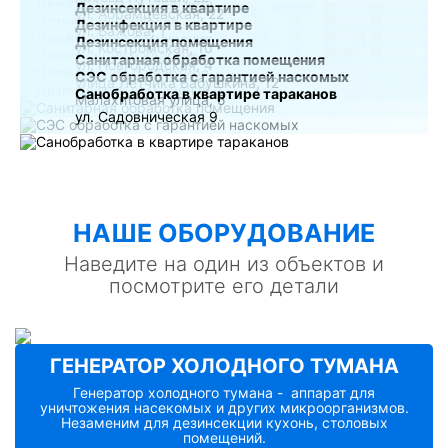
РАБОТЫ
Дезинсекция в квартире
ул. Абрамцевская, 22
Дезинфекция в квартире
ул. Бажова, 1
Дезинсекция помещения
ул. Костромская, 10
Санитарная обработка помещения
ул. Новгородская, 4
СЭС обработка с гарантией наскомых
улица Лётчика Бабушкина, 12
Санобработка в квартире тараканов
Малахитовая улица, 5
ул. Садовническая 9
НАШE ОБОРУДОВАНИЕ
Наведите на один из объектов и
посмотрите его детали
ГЕНЕРАТОР ХОЛОДНОГО ТУМАНА
Генератор холодного тумана - аппарат для
уничтожения насекомых и других микроорганизмов.
Незаменим для дезинсекции кухонь, столовых
помещений.