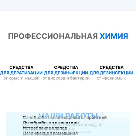
ПРОФЕССИОНАЛЬНАЯ
ХИМИЯ
СРЕДСТВА
СРЕДСТВА
СРЕДСТВА
ДЛЯ ДЕРАТИЗАЦИИ
ДЛЯ ДЕЗИНФЕКЦИИ
ДЛЯ ДЕЗИНСЕКЦИИ
от крыс и мышей
от вирусов и бактерий
от насекомых
НАШИ
НАШИ РАБОТЫ
Санобработка помещения с гарантией
Дезобработка в квартире
1-й Сельскохозяйственный проезд, 3
Истребление клопов
Алтуфьевское шоссе 42Г
Дезинфекция помещения
проезд Путевой, 22