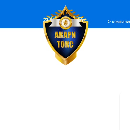
О компани
ЕМСТАНЦИЯ
ератизации Дезинсекции
стных лиц