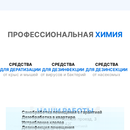
ПРОФЕССИОНАЛЬНАЯ
ХИМИЯ
СРЕДСТВА
СРЕДСТВА
СРЕДСТВА
ДЛЯ ДЕРАТИЗАЦИИ
ДЛЯ ДЕЗИНФЕКЦИИ
ДЛЯ ДЕЗИНСЕКЦИИ
от крыс и мышей
от вирусов и бактерий
от насекомых
НАШИ
НАШИ РАБОТЫ
Санобработка помещения с гарантией
Дезобработка в квартире
1-й Сельскохозяйственный проезд, 3
Истребление клопов
Алтуфьевское шоссе 42Г
Дезинфекция помещения
проезд Путевой, 22