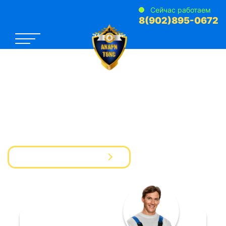
Сейчас работаем
8(902)895-0672
САНЭПИДЕМСТАНЦИЯ №1
Услуги Дезинфекции Дератизации Дезинсекции
для предприятий и частных лиц
Вызвать мастера