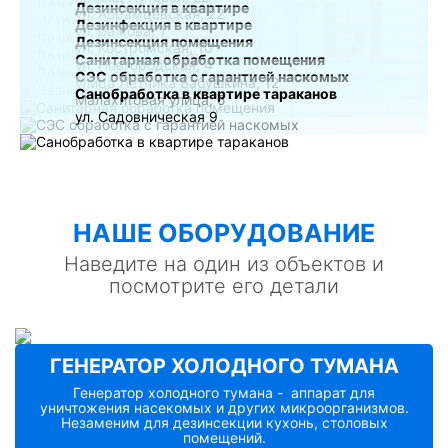
РАБОТЫ
Дезинсекция в квартире
ул. Абрамцевская, 22
Дезинфекция в квартире
ул. Бажова, 1
Дезинсекция помещения
ул. Костромская, 10
Санитарная обработка помещения
ул. Новгородская, 4
СЭС обработка с гарантией наскомых
улица Лётчика Бабушкина, 12
Санобработка в квартире тараканов
Малахитовая улица, 5
ул. Садовническая 9
НАШE ОБОРУДОВАНИЕ
Наведите на один из объектов и
посмотрите его детали
ГЕНЕРАТОР ХОЛОДНОГО ТУМАНА
Генератор холодного тумана - аппарат для
уничтожения насекомых и других микроорганизмов.
Незаменим для дезинсекции кухонь, столовых
помещений.