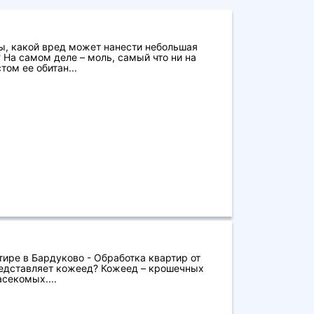
ы, какой вред может нанести небольшая
 На самом деле – моль, самый что ни на
ом ее обитан...
ире в Бардуково - Обработка квартир от
едставляет кожеед? Кожеед – крошечных
секомых....