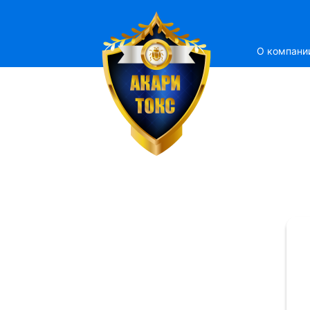
О компани
ЕМСТАНЦИЯ
ератизации Дезинсекции
стных лиц