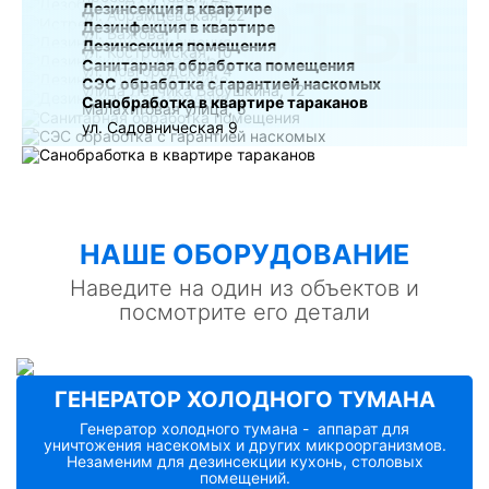
РАБОТЫ
Дезинсекция в квартире
ул. Абрамцевская, 22
Дезинфекция в квартире
ул. Бажова, 1
Дезинсекция помещения
ул. Костромская, 10
Санитарная обработка помещения
ул. Новгородская, 4
СЭС обработка с гарантией наскомых
улица Лётчика Бабушкина, 12
Санобработка в квартире тараканов
Малахитовая улица, 5
ул. Садовническая 9
НАШE ОБОРУДОВАНИЕ
Наведите на один из объектов и
посмотрите его детали
ГЕНЕРАТОР ХОЛОДНОГО ТУМАНА
Генератор холодного тумана - аппарат для
уничтожения насекомых и других микроорганизмов.
Незаменим для дезинсекции кухонь, столовых
помещений.