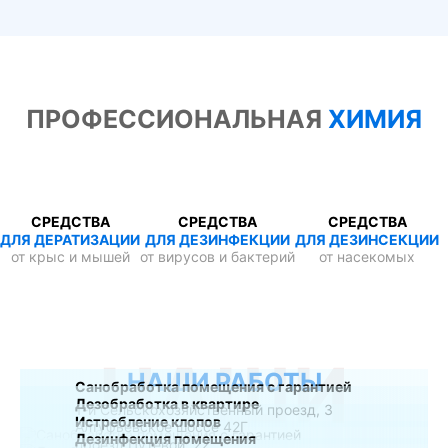
ПРОФЕССИОНАЛЬНАЯ
ХИМИЯ
СРЕДСТВА
СРЕДСТВА
СРЕДСТВА
ДЛЯ ДЕРАТИЗАЦИИ
ДЛЯ ДЕЗИНФЕКЦИИ
ДЛЯ ДЕЗИНСЕКЦИИ
от крыс и мышей
от вирусов и бактерий
от насекомых
НАШИ
НАШИ РАБОТЫ
Санобработка помещения с гарантией
Дезобработка в квартире
1-й Сельскохозяйственный проезд, 3
Истребление клопов
Алтуфьевское шоссе 42Г
Дезинфекция помещения
проезд Путевой, 22