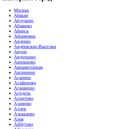
Москва
Абакан
Абдулино
Абзаково
Абинск
Абрамовка
Авдеево
Авдеевские-Выселки
Авдон
Авдотьино
Аверкиево
Авиамоторная
Авсюнино
Агарино
Агафоново
Агашкино
Агидель
Агинтово
Адамово
Адлер
Азнакаево
Азов
Айбутово