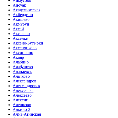
Аймусово
Айсуак
Академическая
Акбердино
Акишево
Акмурун
Аксай
Аксаково
Аксенки
Аксено-Бутырки
Аксенчиково
Аксиньино
Акъяр
Алабино
Алабушево
Алапаевск
Алачково
Александров
Александровск
Алексеевка
Алексеево
Алексин
Алешково
Алкино-2
Алма-Атинская