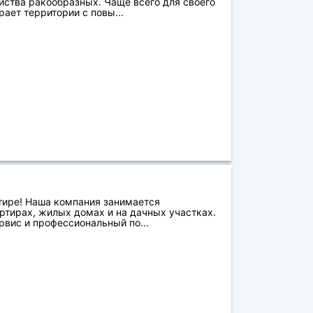
йства ракообразных. Чаще всего для своего
ает территории с повы...
тире! Наша компания занимается
ртирах, жилых домах и на дачных участках.
вис и профессиональный по...