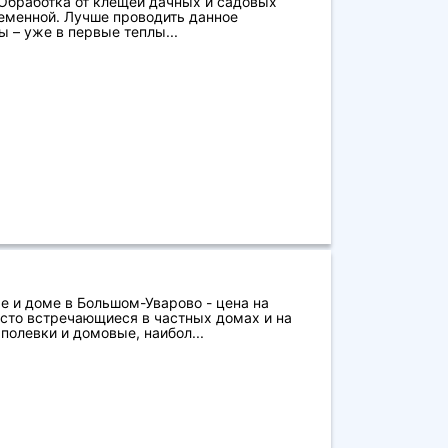
 Обработка от клещей дачных и садовых
еменной. Лучше проводить данное
 – уже в первые теплы...
е и доме в Большом-Уварово - цена на
асто встречающиеся в частных домах и на
олевки и домовые, наибол...