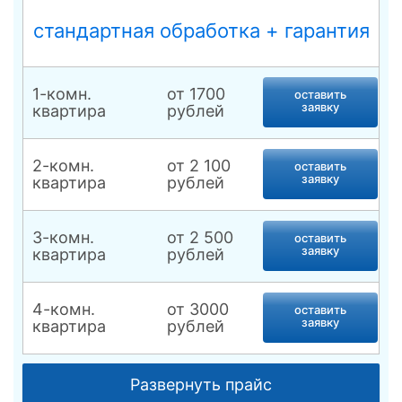
и других препаратов на стебли и листья
деревьев, кустарников и других культур.
стандартная обработка + гарантия
Конструкция удобная в эксплуатации.
Представляет собой компактный резервуар с
помповым устройством. Ремни обеспечивают
комфортное перемещение опрыскивателя по
1-комн.
от 1700
оставить
территории.
заявку
квартира
рублей
2-комн.
от 2 100
оставить
заявку
квартира
рублей
3-комн.
от 2 500
оставить
заявку
квартира
рублей
4-комн.
от 3000
оставить
заявку
квартира
рублей
Комната, места
от 1 500
оставить
Развернуть прайс
общего
заявку
рублей