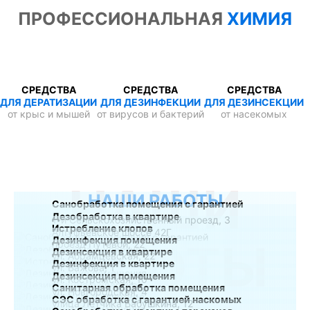
ПРОФЕССИОНАЛЬНАЯ
ХИМИЯ
СРЕДСТВА
СРЕДСТВА
СРЕДСТВА
ДЛЯ ДЕРАТИЗАЦИИ
ДЛЯ ДЕЗИНФЕКЦИИ
ДЛЯ ДЕЗИНСЕКЦИИ
от крыс и мышей
от вирусов и бактерий
от насекомых
НАШИ
НАШИ РАБОТЫ
Санобработка помещения с гарантией
Дезобработка в квартире
1-й Сельскохозяйственный проезд, 3
Истребление клопов
Алтуфьевское шоссе 42Г
Дезинфекция помещения
РАБОТЫ
проезд Путевой, 22
Дезинсекция в квартире
ул. Абрамцевская, 22
Дезинфекция в квартире
ул. Бажова, 1
Дезинсекция помещения
ул. Костромская, 10
Санитарная обработка помещения
ул. Новгородская, 4
СЭС обработка с гарантией наскомых
улица Лётчика Бабушкина, 12