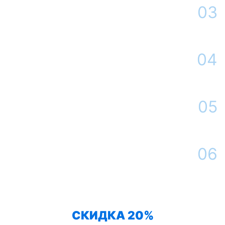
Площадь от
оставить
Договорная
03
заявку
400 м² и более
Оформление заявки
После принятия решения Вы определяетесь с датой и временем
выезда мастера
04
Истребительные работы на участке
Наша компания контролирует санитарную ситуацию на Вашем
участке в течение всего срока гарантии
05
Сдача работы
По окончанию обработки Вы получаете необходимую консультацию
от нашего специалиста, оформляем договор
06
Контроль ситуации
Наш дезинфектор проведет необходимые мероприятия для барьерной
защиты от змей
СКИДКА 20%