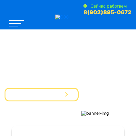
Сейчас работаем
8(902)895-0672
САНЭПИДЕМСТАНЦИЯ №1
Услуги Дезинфекции Дератизации Дезинсекции
для предприятий и частных лиц
Вызвать мастера