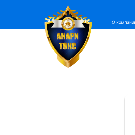
О компани
ЕМСТАНЦИЯ
ератизации Дезинсекции
стных лиц