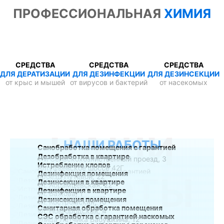
ПРОФЕССИОНАЛЬНАЯ
ХИМИЯ
СРЕДСТВА
СРЕДСТВА
СРЕДСТВА
ДЛЯ ДЕРАТИЗАЦИИ
ДЛЯ ДЕЗИНФЕКЦИИ
ДЛЯ ДЕЗИНСЕКЦИИ
от крыс и мышей
от вирусов и бактерий
от насекомых
НАШИ
НАШИ РАБОТЫ
Санобработка помещения с гарантией
Дезобработка в квартире
1-й Сельскохозяйственный проезд, 3
Истребление клопов
Алтуфьевское шоссе 42Г
Дезинфекция помещения
РАБОТЫ
проезд Путевой, 22
Дезинсекция в квартире
ул. Абрамцевская, 22
Дезинфекция в квартире
ул. Бажова, 1
Дезинсекция помещения
ул. Костромская, 10
Санитарная обработка помещения
ул. Новгородская, 4
СЭС обработка с гарантией наскомых
улица Лётчика Бабушкина, 12