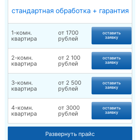
и других препаратов на стебли и листья
деревьев, кустарников и других культур.
стандартная обработка + гарантия
Конструкция удобная в эксплуатации.
Представляет собой компактный резервуар с
помповым устройством. Ремни обеспечивают
комфортное перемещение опрыскивателя по
1-комн.
от 1700
оставить
территории.
заявку
квартира
рублей
2-комн.
от 2 100
оставить
заявку
квартира
рублей
3-комн.
от 2 500
оставить
заявку
квартира
рублей
4-комн.
от 3000
оставить
заявку
квартира
рублей
Комната, места
от 1 500
оставить
Развернуть прайс
общего
заявку
рублей