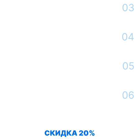
Площадь от
оставить
Договорная
03
заявку
400 м² и более
Оформление заявки
После принятия решения Вы определяетесь с датой и временем
выезда мастера
04
Истребительные работы на участке
Наша компания контролирует санитарную ситуацию на Вашем
участке в течение всего срока гарантии
05
Сдача работы
По окончанию обработки Вы получаете необходимую консультацию
от нашего специалиста, оформляем договор
06
Контроль ситуации
Наш дезинфектор проведет необходимые мероприятия для барьерной
защиты от змей
СКИДКА 20%