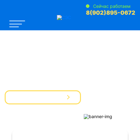
Сейчас работаем
8(902)895-0672
САНЭПИДЕМСТАНЦИЯ №1
Услуги Дезинфекции Дератизации Дезинсекции
для предприятий и частных лиц
Вызвать мастера