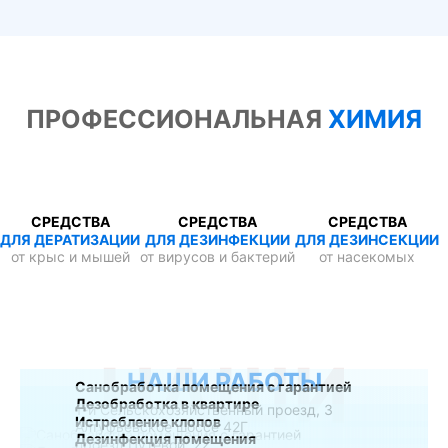
ПРОФЕССИОНАЛЬНАЯ
ХИМИЯ
СРЕДСТВА
СРЕДСТВА
СРЕДСТВА
ДЛЯ ДЕРАТИЗАЦИИ
ДЛЯ ДЕЗИНФЕКЦИИ
ДЛЯ ДЕЗИНСЕКЦИИ
от крыс и мышей
от вирусов и бактерий
от насекомых
НАШИ
НАШИ РАБОТЫ
Санобработка помещения с гарантией
Дезобработка в квартире
1-й Сельскохозяйственный проезд, 3
Истребление клопов
Алтуфьевское шоссе 42Г
Дезинфекция помещения
проезд Путевой, 22