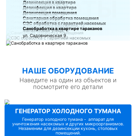
РАБОТЫ
Дезинсекция в квартире
ул. Абрамцевская, 22
Дезинфекция в квартире
ул. Бажова, 1
Дезинсекция помещения
ул. Костромская, 10
Санитарная обработка помещения
ул. Новгородская, 4
СЭС обработка с гарантией наскомых
улица Лётчика Бабушкина, 12
Санобработка в квартире тараканов
Малахитовая улица, 5
ул. Садовническая 9
НАШE ОБОРУДОВАНИЕ
Наведите на один из объектов и
посмотрите его детали
ГЕНЕРАТОР ХОЛОДНОГО ТУМАНА
Генератор холодного тумана - аппарат для
уничтожения насекомых и других микроорганизмов.
Незаменим для дезинсекции кухонь, столовых
помещений.