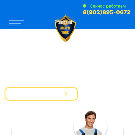
Сейчас работаем
8(902)895-0672
САНЭПИДЕМСТАНЦИЯ №1
Услуги Дезинфекции Дератизации Дезинсекции
для предприятий и частных лиц
Вызвать мастера