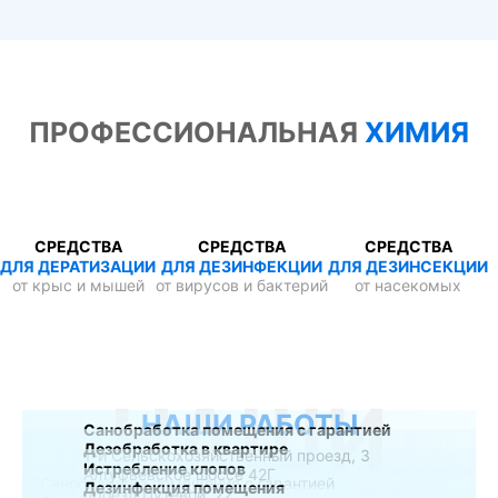
ПРОФЕССИОНАЛЬНАЯ
ХИМИЯ
СРЕДСТВА
СРЕДСТВА
СРЕДСТВА
ДЛЯ ДЕРАТИЗАЦИИ
ДЛЯ ДЕЗИНФЕКЦИИ
ДЛЯ ДЕЗИНСЕКЦИИ
от крыс и мышей
от вирусов и бактерий
от насекомых
НАШИ
НАШИ РАБОТЫ
Санобработка помещения с гарантией
Дезобработка в квартире
1-й Сельскохозяйственный проезд, 3
Истребление клопов
Алтуфьевское шоссе 42Г
Дезинфекция помещения
проезд Путевой, 22