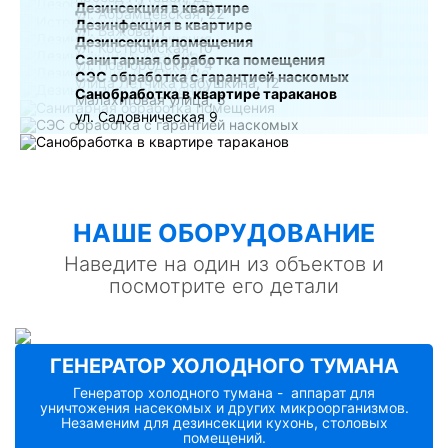
РАБОТЫ
Дезинсекция в квартире
ул. Абрамцевская, 22
Дезинфекция в квартире
ул. Бажова, 1
Дезинсекция помещения
ул. Костромская, 10
Санитарная обработка помещения
ул. Новгородская, 4
СЭС обработка с гарантией наскомых
улица Лётчика Бабушкина, 12
Санобработка в квартире тараканов
Малахитовая улица, 5
ул. Садовническая 9
НАШE ОБОРУДОВАНИЕ
Наведите на один из объектов и
посмотрите его детали
ГЕНЕРАТОР ХОЛОДНОГО ТУМАНА
Генератор холодного тумана - аппарат для
уничтожения насекомых и других микроорганизмов.
Незаменим для дезинсекции кухонь, столовых
помещений.