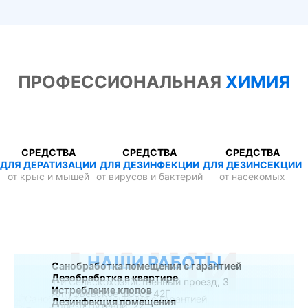
ПРОФЕССИОНАЛЬНАЯ
ХИМИЯ
СРЕДСТВА
СРЕДСТВА
СРЕДСТВА
ДЛЯ ДЕРАТИЗАЦИИ
ДЛЯ ДЕЗИНФЕКЦИИ
ДЛЯ ДЕЗИНСЕКЦИИ
от крыс и мышей
от вирусов и бактерий
от насекомых
НАШИ
НАШИ РАБОТЫ
Санобработка помещения с гарантией
Дезобработка в квартире
1-й Сельскохозяйственный проезд, 3
Истребление клопов
Алтуфьевское шоссе 42Г
Дезинфекция помещения
проезд Путевой, 22