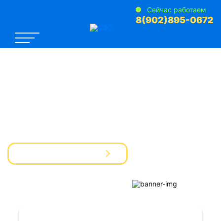
Сейчас работаем
8(902)895-0672
САНЭПИДЕМСТАНЦИЯ №1
Услуги Дезинфекции Дератизации Дезинсекции
для предприятий и частных лиц
Вызвать мастера