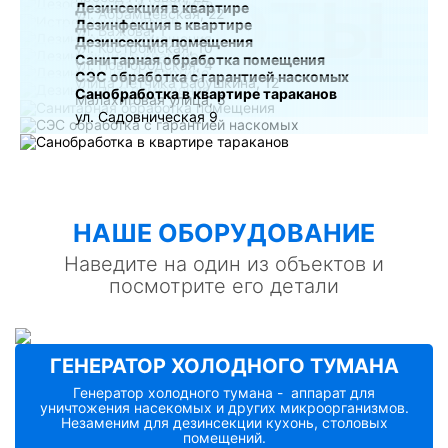
РАБОТЫ
Дезинсекция в квартире
ул. Абрамцевская, 22
Дезинфекция в квартире
ул. Бажова, 1
Дезинсекция помещения
ул. Костромская, 10
Санитарная обработка помещения
ул. Новгородская, 4
СЭС обработка с гарантией наскомых
улица Лётчика Бабушкина, 12
Санобработка в квартире тараканов
Малахитовая улица, 5
ул. Садовническая 9
НАШE ОБОРУДОВАНИЕ
Наведите на один из объектов и
посмотрите его детали
ГЕНЕРАТОР ХОЛОДНОГО ТУМАНА
Генератор холодного тумана - аппарат для
уничтожения насекомых и других микроорганизмов.
Незаменим для дезинсекции кухонь, столовых
помещений.