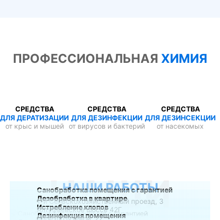
ПРОФЕССИОНАЛЬНАЯ
ХИМИЯ
СРЕДСТВА
СРЕДСТВА
СРЕДСТВА
ДЛЯ ДЕРАТИЗАЦИИ
ДЛЯ ДЕЗИНФЕКЦИИ
ДЛЯ ДЕЗИНСЕКЦИИ
от крыс и мышей
от вирусов и бактерий
от насекомых
НАШИ
НАШИ РАБОТЫ
Санобработка помещения с гарантией
Дезобработка в квартире
1-й Сельскохозяйственный проезд, 3
Истребление клопов
Алтуфьевское шоссе 42Г
Дезинфекция помещения
проезд Путевой, 22