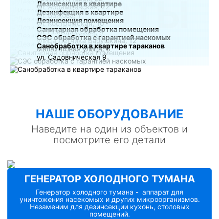
РАБОТЫ
Дезинсекция в квартире
ул. Абрамцевская, 22
Дезинфекция в квартире
ул. Бажова, 1
Дезинсекция помещения
ул. Костромская, 10
Санитарная обработка помещения
ул. Новгородская, 4
СЭС обработка с гарантией наскомых
улица Лётчика Бабушкина, 12
Санобработка в квартире тараканов
Малахитовая улица, 5
ул. Садовническая 9
НАШE ОБОРУДОВАНИЕ
Наведите на один из объектов и
посмотрите его детали
ГЕНЕРАТОР ХОЛОДНОГО ТУМАНА
Генератор холодного тумана - аппарат для
уничтожения насекомых и других микроорганизмов.
Незаменим для дезинсекции кухонь, столовых
помещений.