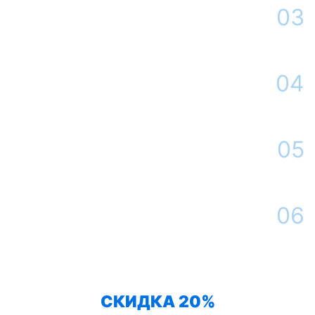
Площадь от
оставить
Договорная
03
заявку
400 м² и более
Оформление заявки
После принятия решения Вы определяетесь с датой и временем
выезда мастера
04
Истребительные работы на участке
Наша компания контролирует санитарную ситуацию на Вашем
участке в течение всего срока гарантии
05
Сдача работы
По окончанию обработки Вы получаете необходимую консультацию
от нашего специалиста, оформляем договор
06
Контроль ситуации
Наш дезинфектор проведет необходимые мероприятия для барьерной
защиты от змей
СКИДКА 20%