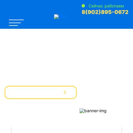
Сейчас работаем
8(902)895-0672
САНЭПИДЕМСТАНЦИЯ №1
Услуги Дезинфекции Дератизации Дезинсекции
для предприятий и частных лиц
Вызвать мастера