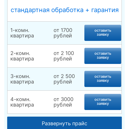
и других препаратов на стебли и листья
деревьев, кустарников и других культур.
стандартная обработка + гарантия
Конструкция удобная в эксплуатации.
Представляет собой компактный резервуар с
помповым устройством. Ремни обеспечивают
комфортное перемещение опрыскивателя по
1-комн.
от 1700
оставить
территории.
заявку
квартира
рублей
2-комн.
от 2 100
оставить
заявку
квартира
рублей
3-комн.
от 2 500
оставить
заявку
квартира
рублей
4-комн.
от 3000
оставить
заявку
квартира
рублей
Комната, места
от 1 500
оставить
Развернуть прайс
общего
заявку
рублей