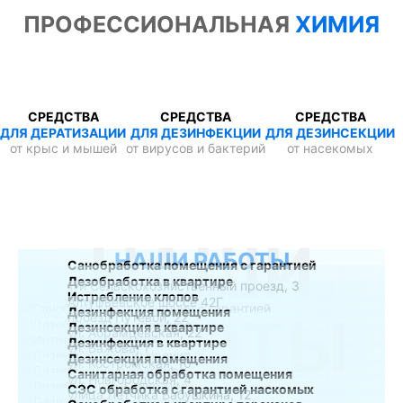
ПРОФЕССИОНАЛЬНАЯ
ХИМИЯ
СРЕДСТВА
СРЕДСТВА
СРЕДСТВА
ДЛЯ ДЕРАТИЗАЦИИ
ДЛЯ ДЕЗИНФЕКЦИИ
ДЛЯ ДЕЗИНСЕКЦИИ
от крыс и мышей
от вирусов и бактерий
от насекомых
НАШИ
НАШИ РАБОТЫ
Санобработка помещения с гарантией
Дезобработка в квартире
1-й Сельскохозяйственный проезд, 3
Истребление клопов
Алтуфьевское шоссе 42Г
Дезинфекция помещения
РАБОТЫ
проезд Путевой, 22
Дезинсекция в квартире
ул. Абрамцевская, 22
Дезинфекция в квартире
ул. Бажова, 1
Дезинсекция помещения
ул. Костромская, 10
Санитарная обработка помещения
ул. Новгородская, 4
СЭС обработка с гарантией наскомых
улица Лётчика Бабушкина, 12